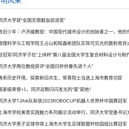
文明风采
同济大学获“全国无偿献血促进奖”
依旧少年｜卢济威教授：中国现代城市设计的创始者之一，他的
双冠军!同济学子在“上纬杯”第八届全国大学生复合材料设计与制
同济大学两位教授获评“全国归侨侨眷先进个人”
情系历史环境，探索新旧共生，常青院士当选上海市教育功臣
国家级荣誉+1，同济这颗闪闪发光的“星”是她！
同济大学TJArk队斩获2023ROBOCUP机器人世界杯中国赛冠军
上海市学校美育实践魅力系列展示活动举行，同济大学党委书记方
同济大学男子足球夺得上海市大学生足球联盟杯校园组比赛冠军