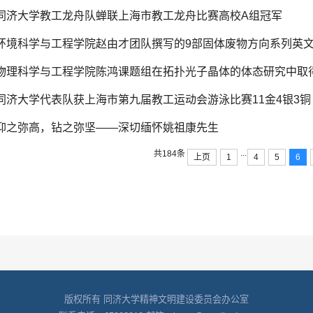
同济大学教工龙舟队蝉联上海市教工龙舟比赛高校A组冠军
环境科学与工程学院赵由才团队撰写的9部固体废物方向系列英
同济大学代表队获上海市第九届教工运动会游泳比赛11金4银3铜
仰之弥高，钻之弥坚——深切缅怀姚祖康先生
...
共184条
上页
1
4
5
6
版权所有 同济大学精神文明建设委员会办公室