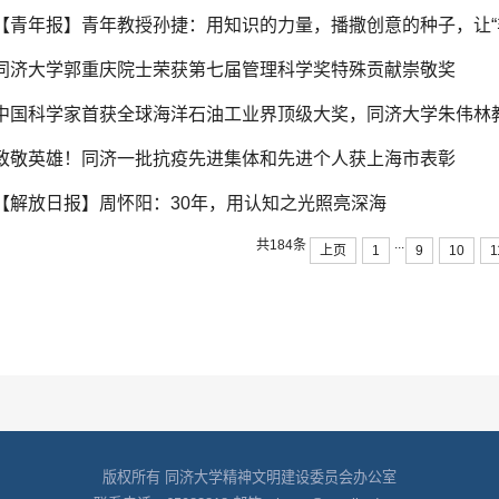
【青年报】青年教授孙捷：用知识的力量，播撒创意的种子，让“
同济大学郭重庆院士荣获第七届管理科学奖特殊贡献崇敬奖
中国科学家首获全球海洋石油工业界顶级大奖，同济大学朱伟林教
致敬英雄！同济一批抗疫先进集体和先进个人获上海市表彰
【解放日报】周怀阳：30年，用认知之光照亮深海
...
共184条
上页
1
9
10
1
版权所有 同济大学精神文明建设委员会办公室