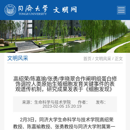
文明风采
首页
/
文明风采
/ 正文
高绍荣/陈嘉瑜/张勇/李晓翠合作阐明组蛋白修
饰调控人类原始生殖细胞发育关键事件的表
观遗传机制，研究成果发表于《细胞发现》
来源：生命科学与技术学院
作者：
发布：
2023-02-05 15:20:19
2月3日，同济大学生命科学与技术学院高绍荣
教授、陈嘉瑜教授、张勇教授与同济大学附属第一