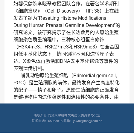
妇婴保健院李晓翠教授团队合作，在著名学术期刊
《细胞发现》（Cell Discovery）（IF: 38）上在线
发表了题为“Resetting Histone Modifications
During Human Prenatal Germline Development”的
研究论文。该研究揭示了在长达数月的人原始生殖
细胞染色质重编程中，三种核心组蛋白修饰
（H3K4me3、H3K27me3和H3K9me3）在全基因
组低甲基化状态下，协同调控基因和逆转座子表
达、X染色体再激活和DNA去甲基化逃逸等事件的
表观遗传机制。
哺乳动物原始生殖细胞（Primordial germ cell，
PGC）是生殖细胞的前体，最终发育产生高度特化
的配子——精子和卵子。原始生殖细胞的正确发育
是维持物种内遗传稳定性和连续性的必要条件，由
此保证了遗传和表观遗传信息能忠实地从一代传递
至下一代。原始生殖细胞在发育中经历了非常独特
版权所有 同济大学精神文明建设委员会办公室
的事件，包括细胞的迁移、生殖嵴定位、性别决
联系电话：65983818 邮箱：jswm@tongji.edu.cn
定、减数分裂和配子成熟等过程。更为重要的是，
在这一进程中原始生殖细胞的转录组和表观遗传组