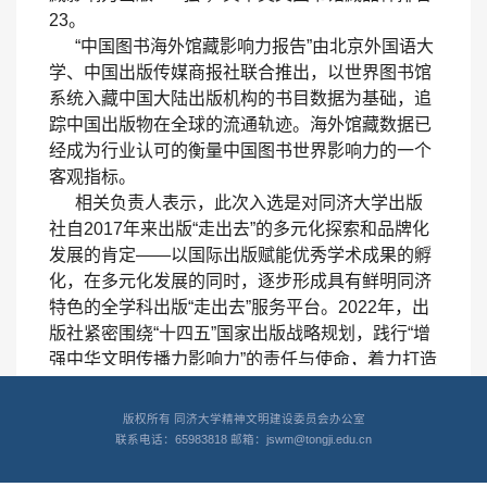
23。
“中国图书海外馆藏影响力报告”由北京外国语大
学、中国出版传媒商报社联合推出，以世界图书馆
系统入藏中国大陆出版机构的书目数据为基础，追
踪中国出版物在全球的流通轨迹。海外馆藏数据已
经成为行业认可的衡量中国图书世界影响力的一个
客观指标。
相关负责人表示，此次入选是对同济大学出版
社自2017年来出版“走出去”的多元化探索和品牌化
发展的肯定——以国际出版赋能优秀学术成果的孵
化，在多元化发展的同时，逐步形成具有鲜明同济
特色的全学科出版“走出去”服务平台。2022年，出
版社紧密围绕“十四五”国家出版战略规划，践行“增
强中华文明传播力影响力”的责任与使命，着力打造
以学术科技类图书为主要方向、“城市·建筑”为特色
品牌，拓展更多交叉学科和前沿研究方向的选题，
版权所有 同济大学精神文明建设委员会办公室
根据选题类型的不同，选择适合的合作渠道与多元
联系电话：65983818 邮箱：jswm@tongji.edu.cn
的走出去模式。