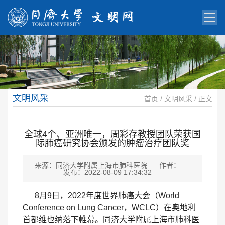
文明风采
首页
/
文明风采
/ 正文
全球4个、亚洲唯一，周彩存教授团队荣获国
际肺癌研究协会颁发的肿瘤治疗团队奖
来源：同济大学附属上海市肺科医院
作者：
发布：2022-08-09 17:34:32
8
月
9
日，
2022
年度世界肺癌大会（World
Conference on Lung Cancer，
WCLC
）在奥地利
首都维也纳落下帷幕。同济大学附属上海市肺科医