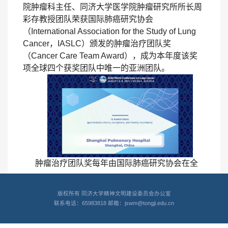
院肿瘤科主任、同济大学医学院肿瘤研究所所长周
彩存教授团队荣获国际肺癌研究协会
（
International Association for the Study of Lung
Cancer，IASLC
）颁发的肿瘤治疗团队奖
（
Cancer Care Team Award
），成为本年度该奖
项全球四个获奖团队中唯一的亚洲团队。
肿瘤治疗团队奖每年由国际肺癌研究协会在全
球范围内公开评选，旨在表彰在肺癌治疗领域作出
杰出贡献、获得国际认可的肺癌多学科治疗团队。
版权所有 同济大学精神文明建设委员会办公室
周彩存教授团队致力于肺癌靶向治疗、抗血管
联系电话：65983818 邮箱：jswm@tongji.edu.cn
治疗、免疫治疗及临床转化等方面的研究。他带领
团队在国内建立并完善了肺癌小标本获取方法及分